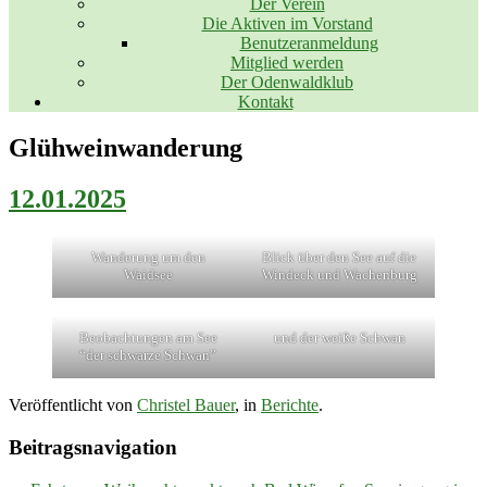
Der Verein
Die Aktiven im Vorstand
Benutzeranmeldung
Mitglied werden
Der Odenwaldklub
Kontakt
Glühweinwanderung
12.01.2025
Wanderung um den
Blick über den See auf die
Waidsee
Windeck und Wachenburg
Beobachtungen am See
und der weiße Schwan
“der schwarze Schwan”
Veröffentlicht von
Christel Bauer
, in
Berichte
.
Beitragsnavigation