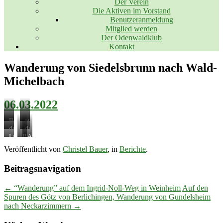
Der Verein
Die Aktiven im Vorstand
Benutzeranmeldung
Mitglied werden
Der Odenwaldklub
Kontakt
Wanderung von Siedelsbrunn nach Wald-
Michelbach
06.03.2022
Beginn
auf
der
bequemen
das
das
Wanderung
Waldwegen
Naturschutzgebiet
Wanderziel
Lapidarium
Brunnenanlage
Am
in
um
Wolfsloch
Wald-
Ende
Veröffentlicht von
Christel Bauer
, in
Berichte
.
Siedelsbrunn
das
Michelbach
ging
Naturschutzgebiet
in
es
Wolfsloch
Sicht
durch
Beitragsnavigation
die
Kreuzgasse
← “Wanderung” auf dem Ingrid-Noll-Weg in Weinheim
Auf den
in
Wald-
Spuren des Götz von Berlichingen, Wanderung von Gundelsheim
Michelbach
nach Neckarzimmern →