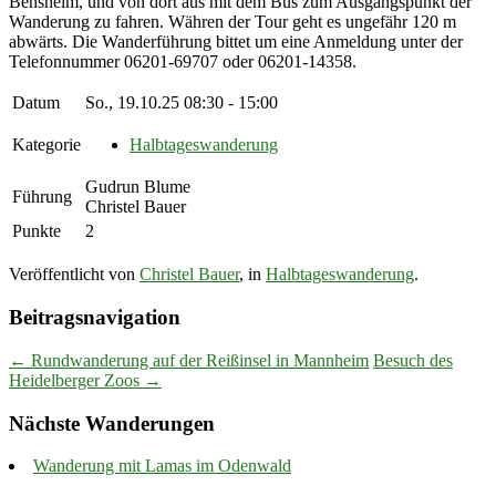
Bensheim, und von dort aus mit dem Bus zum Ausgangspunkt der
Wanderung zu fahren. Währen der Tour geht es ungefähr 120 m
abwärts. Die Wanderführung bittet um eine Anmeldung unter der
Telefonnummer 06201-69707 oder 06201-14358.
Datum
So., 19.10.25 08:30 - 15:00
Kategorie
Halbtageswanderung
Gudrun Blume
Führung
Christel Bauer
Punkte
2
Veröffentlicht von
Christel Bauer
, in
Halbtageswanderung
.
Beitragsnavigation
← Rundwanderung auf der Reißinsel in Mannheim
Besuch des
Heidelberger Zoos →
Nächste Wanderungen
Wanderung mit Lamas im Odenwald